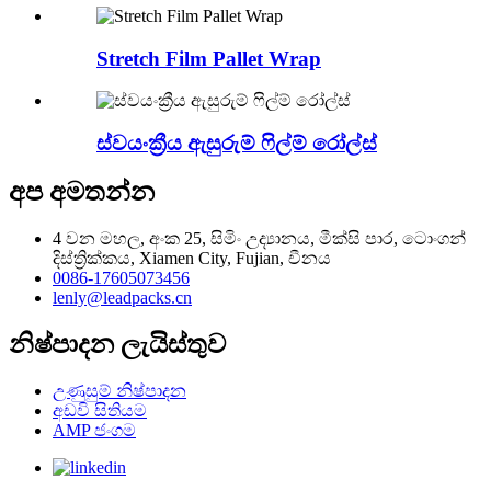
Stretch Film Pallet Wrap
ස්වයංක්‍රීය ඇසුරුම් ෆිල්ම් රෝල්ස්
අප අමතන්න
4 වන මහල, අංක 25, සිමිං උද්‍යානය, මීක්සි පාර, ටොංගන්
දිස්ත්‍රික්කය, Xiamen City, Fujian, චීනය
0086-17605073456
lenly@leadpacks.cn
නිෂ්පාදන ලැයිස්තුව
උණුසුම් නිෂ්පාදන
අඩවි සිතියම
AMP ජංගම