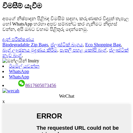
විමසීම් යැවීම
අපගේ නිෂ්පාදන පිළිබඳ විමසීම් සඳහා, කරුණාකර විද්‍යුත් තැපෑල
හෝ WhatsApp හරහා අපව සම්බන්ධ කර ගැනීමට නිදහස්
වන්න, අපි ඔබට වහාම පිළිතුරු දෙන්නෙමු.
දැන් පරීක්ෂණය
Biodegradable Zip Bags
,
ප්ලාස්ටික් බෑගය
,
Eco Shopping Bag
,
බෑග් ලාංඡනය මුද්‍රණය කිරීම
,
පැතලි පහළ කෝපි බෑග්
,
ප්ලාස්ටික්
නැව් බෑග්
,
ඊමේල් යවන්න
WhatsApp
WhatsApp
8617605073456
WeChat
x