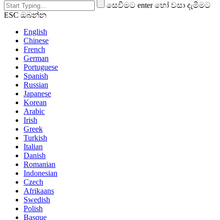
සෙවීමට enter හෝ වසා දැමීමට
ESC ඔබන්න
English
Chinese
French
German
Portuguese
Spanish
Russian
Japanese
Korean
Arabic
Irish
Greek
Turkish
Italian
Danish
Romanian
Indonesian
Czech
Afrikaans
Swedish
Polish
Basque