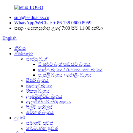
sun@leadpacks.cn
WhatsApp/WeChat: + 86 138 0600 8959
සඳුදා - සෙනසුරාදා උදේ 7:00 සිට 11:00 දක්වා
English
නිවස
නිෂ්පාදන
සාප්පු බෑග්
ටී-ෂර්ට් බෑග්/වෙස්ට් බෑගය
සාප්පු බෑගය / රැගෙන යන බෑගය
පැතලි බෑගය / රෝලිං බෑගය
සිපර් බෑගය
තැපැල් බෑගය
රික්ත බෑගය
ලැමිෙන්ටඩ් බෑගය
ඇලුමිනියම් තීරු බෑගය
ෆිල්ම් රෝල්ස්
වෙනත් බෑගය
පුවත්
සමාගම් පුවත්
කර්මාන්ත පුවත්