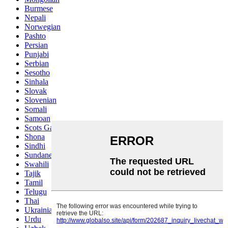
Burmese
Nepali
Norwegian
Pashto
Persian
Punjabi
Serbian
Sesotho
Sinhala
Slovak
Slovenian
Somali
Samoan
Scots Gaelic
Shona
Sindhi
Sundanese
Swahili
Tajik
Tamil
Telugu
Thai
Ukrainian
Urdu