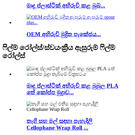
මෘදු ප්ලාස්ටික් අභිරුචි කළ බුබ්...
OEM අභිරුචි මුද්‍රිත පැකේජය...
ෆිල්ම් රෝල්ස්/ස්වයංක්‍රීය ඇසුරුම් ෆිල්ම්
රෝල්ස්
මෘදු ප්ලාස්ටික් අභිරුචි කළ බුබුල PLA
තේ කෝප්ප මුද්‍රාව...
තෑගි සහ මල් සඳහා පැහැදිලි
Cellophane Wrap Roll ...