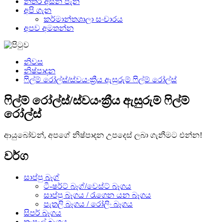
නිතර අසන පැන
අපි ගැන
කර්මාන්තශාලා සංචාරය
අපව අමතන්න
නිවස
නිෂ්පාදන
ෆිල්ම් රෝල්ස්/ස්වයංක්‍රීය ඇසුරුම් ෆිල්ම් රෝල්ස්
ෆිල්ම් රෝල්ස්/ස්වයංක්‍රීය ඇසුරුම් ෆිල්ම්
රෝල්ස්
ආයුබෝවන්, අපගේ නිෂ්පාදන උපදෙස් ලබා ගැනීමට එන්න!
වර්ග
සාප්පු බෑග්
ටී-ෂර්ට් බෑග්/වෙස්ට් බෑගය
සාප්පු බෑගය / රැගෙන යන බෑගය
පැතලි බෑගය / රෝලිං බෑගය
සිපර් බෑගය
තැපැල් බෑගය