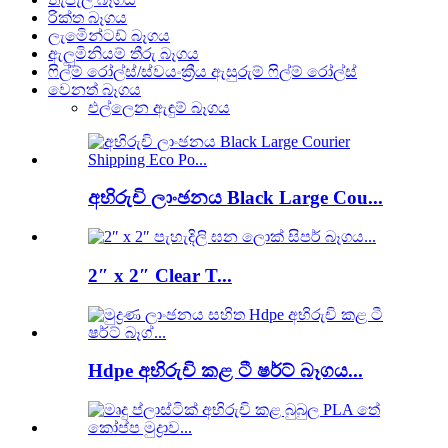
රික්ත බෑගය
ලැමිෙන්ටඩ් බෑගය
ඇලුමිනියම් තීරු බෑගය
ෆිල්ම් රෝල්ස්/ස්වයංක්‍රීය ඇසුරුම් ෆිල්ම් රෝල්ස්
වෙනත් බෑගය
එල්ලෙන ඇඳුම් බෑගය
අභිරුචි ලාංඡනය Black Large Cou...
2″ x 2″ Clear T...
Hdpe අභිරුචි කළ ටී ෂර්ට් බෑගය...